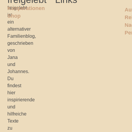
freigelebt
Kooperationen
Au
ist
Shop
Re
ein
Na
alternativer
Pe
Familienblog,
geschrieben
von
Jana
und
Johannes.
Du
findest
hier
inspirierende
und
hilfreiche
Texte
zu